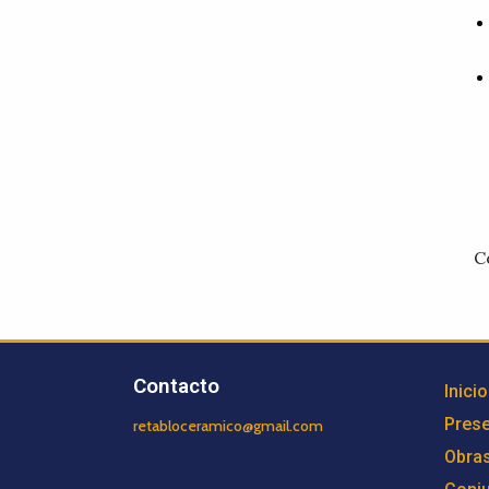
C
Contacto
Inicio
Prese
retabloceramico@gmail.com
Obra