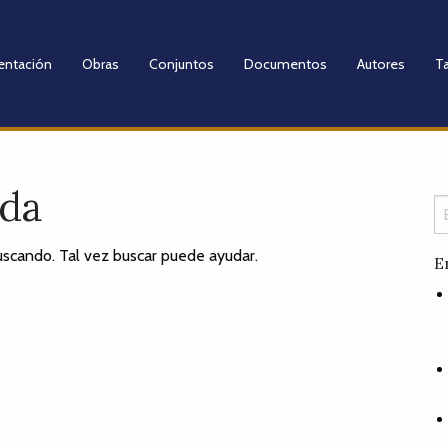
entación
Obras
Conjuntos
Documentos
Autores
Ta
ada
scando. Tal vez buscar puede ayudar.
E