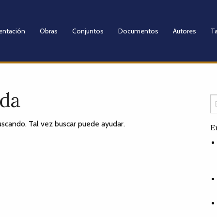
entación
Obras
Conjuntos
Documentos
Autores
Ta
ada
scando. Tal vez buscar puede ayudar.
E