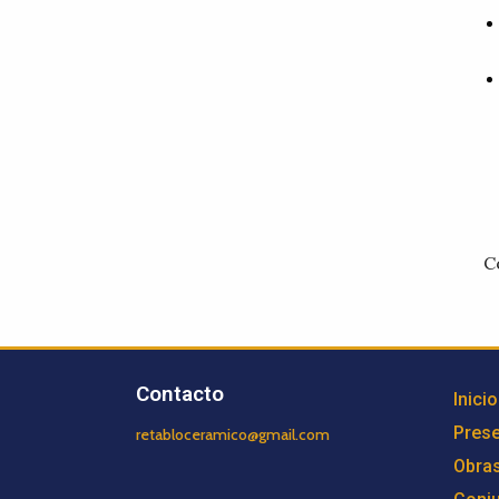
C
Contacto
Inicio
Prese
retabloceramico@gmail.com
Obra