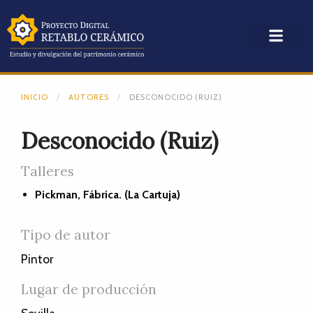
INICIO
AUTORES
DESCONOCIDO (RUIZ)
Desconocido (Ruiz)
Talleres
Pickman, Fábrica. (La Cartuja)
Tipo de autor
Pintor
Lugar de producción