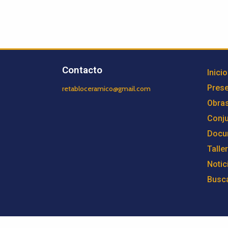
Contacto
Inicio
Prese
retabloceramico@gmail.com
Obra
Conj
Docu
Talle
Notic
Busc