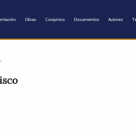
entación
Obras
Conjuntos
Documentos
Autores
Ta
O
isco