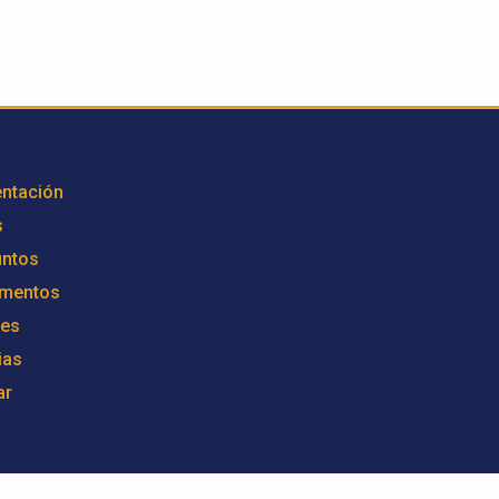
ntación
s
untos
mentos
res
ias
ar