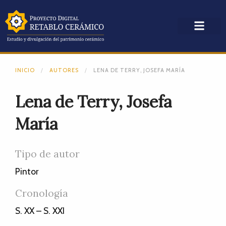
INICIO
AUTORES
LENA DE TERRY, JOSEFA MARÍA
Lena de Terry, Josefa
María
Tipo de autor
Pintor
Cronología
S. XX – S. XXI