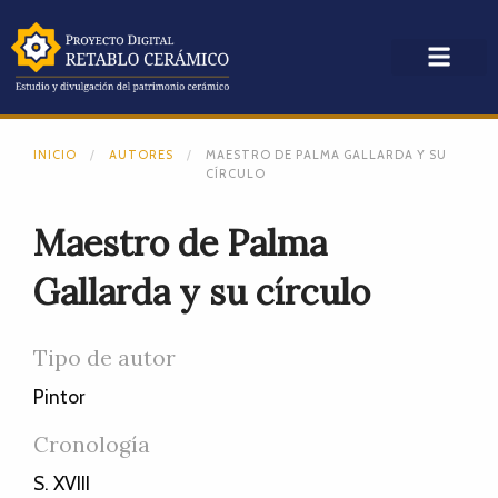
INICIO
AUTORES
MAESTRO DE PALMA GALLARDA Y SU
CÍRCULO
Maestro de Palma
Gallarda y su círculo
Tipo de autor
Pintor
Cronología
S. XVIII