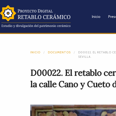
Inicio
Pres
INICIO
DOCUMENTOS
D00022. EL RETABLO C
SEVILLA.
D00022. El retablo ce
la calle Cano y Cueto d