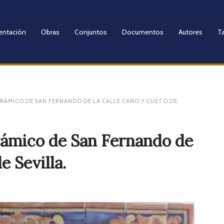
entación
Obras
Conjuntos
Documentos
Autores
Ta
ERÁMICO DE SAN FERNANDO DE LA CALLE CANO Y CUETO DE
rámico de San Fernando de
e Sevilla.