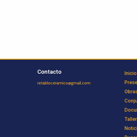
Contacto
Inicio
Prese
retabloceramico@gmail.com
Obra
Conj
Docu
Talle
Notic