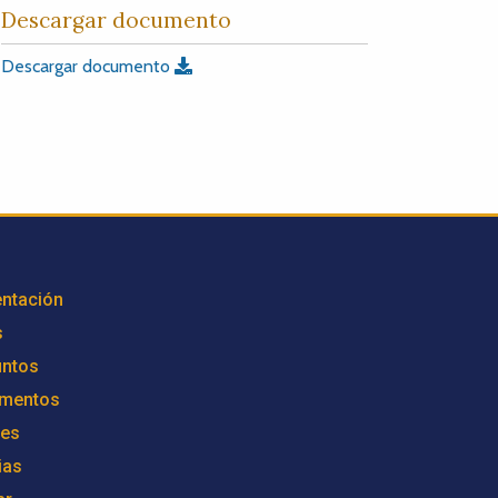
Descargar documento
Descargar documento
ntación
s
untos
mentos
res
ias