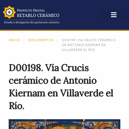
INICIO
DOCUMENTOS
D00198. VÍA CRUCIS CERÁMICO
DE ANTONIO KIERNAM EN
VILLAVERDE EL RÍO.
D00198. Vía Crucis
cerámico de Antonio
Kiernam en Villaverde el
Río.