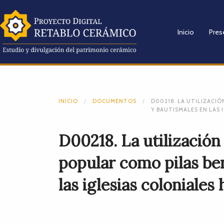
Inicio
Pres
INICIO
DOCUMENTOS
D00218. LA UTILIZACIÓ
Y BAUTISMALES EN LAS
D00218. La utilización
popular como pilas be
las iglesias coloniale