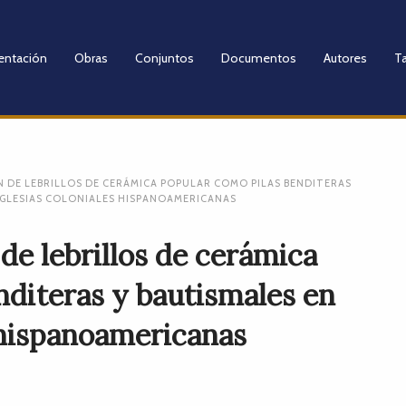
entación
Obras
Conjuntos
Documentos
Autores
Ta
N DE LEBRILLOS DE CERÁMICA POPULAR COMO PILAS BENDITERAS
 IGLESIAS COLONIALES HISPANOAMERICANAS
 de lebrillos de cerámica
nditeras y bautismales en
s hispanoamericanas