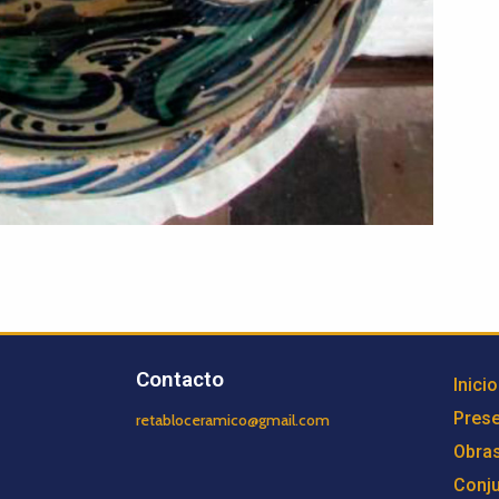
Contacto
Inicio
Prese
retabloceramico@gmail.com
Obra
Conj