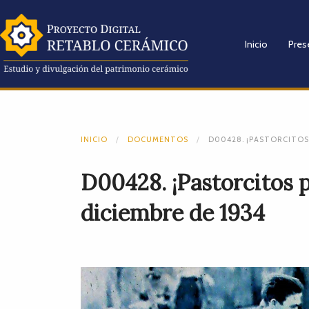
Inicio
Pres
INICIO
DOCUMENTOS
D00428. ¡PASTORCITOS 
D00428. ¡Pastorcitos p
diciembre de 1934