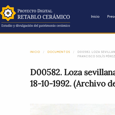
Inicio
Pres
INICIO
DOCUMENTOS
D00582. LOZA SEVILLAN
FRANCISCO SOLÍS PÉREZ
D00582. Loza sevillana
18-10-1992. (Archivo d