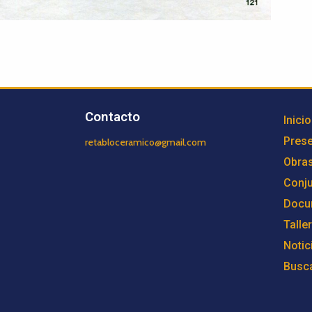
Contacto
Inicio
Prese
retabloceramico@gmail.com
Obra
Conj
Docu
Talle
Notic
Busc