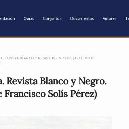
entación
Obras
Conjuntos
Documentos
Autores
Ta
A. REVISTA BLANCO Y NEGRO. 18-10-1992. (ARCHIVO DE
)
. Revista Blanco y Negro.
e Francisco Solís Pérez)