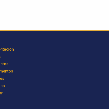
ntación
s
untos
mentos
res
ias
ar