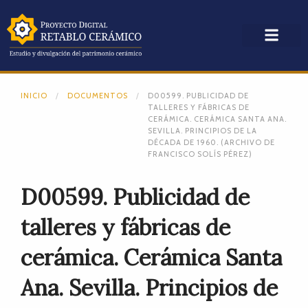
INICIO
DOCUMENTOS
D00599. PUBLICIDAD DE
TALLERES Y FÁBRICAS DE
CERÁMICA. CERÁMICA SANTA ANA.
SEVILLA. PRINCIPIOS DE LA
DÉCADA DE 1960. (ARCHIVO DE
FRANCISCO SOLÍS PÉREZ)
D00599. Publicidad de
talleres y fábricas de
cerámica. Cerámica Santa
Ana. Sevilla. Principios de