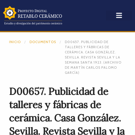
INICIO
DOCUMENTOS
D00657. PUBLICIDAD DE
TALLERES Y FÁBRICAS DE
CERÁMICA. CASA GONZÁLEZ.
SEVILLA. REVISTA SEVILLA Y LA
SEMANA SANTA 1923. (ARCHIVO
DE MARTÍN CARLOS PALOMO
GARCÍA)
D00657. Publicidad de
talleres y fábricas de
cerámica. Casa González.
Sevilla. Revista Sevilla y la