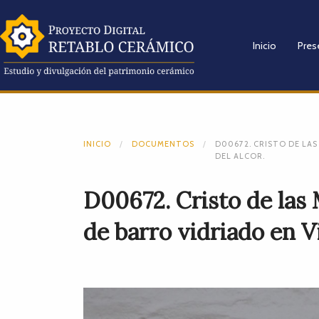
Inicio
Pres
INICIO
DOCUMENTOS
D00672. CRISTO DE LAS
DEL ALCOR.
D00672. Cristo de las 
de barro vidriado en Vi