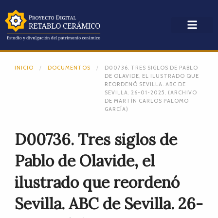
INICIO
DOCUMENTOS
D00736. TRES SIGLOS DE PABLO
DE OLAVIDE, EL ILUSTRADO QUE
REORDENÓ SEVILLA. ABC DE
SEVILLA. 26-01-2025. (ARCHIVO
DE MARTÍN CARLOS PALOMO
GARCÍA)
D00736. Tres siglos de
Pablo de Olavide, el
ilustrado que reordenó
Sevilla. ABC de Sevilla. 26-