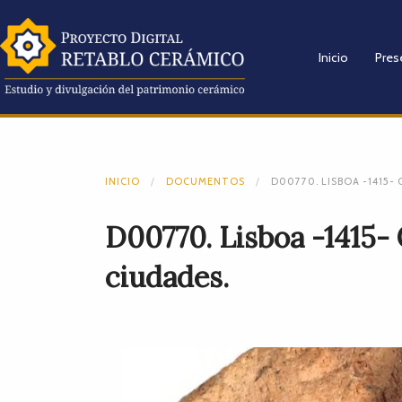
Inicio
Pres
INICIO
DOCUMENTOS
D00770. LISBOA -1415-
D00770. Lisboa -1415- 
ciudades.