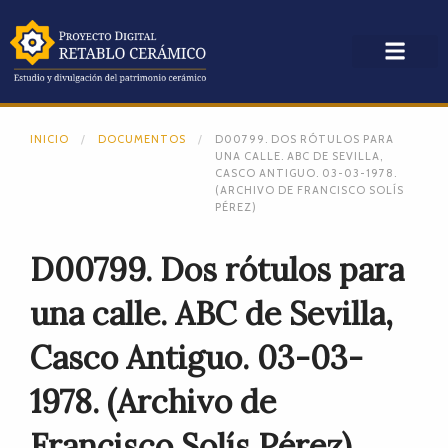
INICIO
DOCUMENTOS
D00799. DOS RÓTULOS PARA
UNA CALLE. ABC DE SEVILLA,
CASCO ANTIGUO. 03-03-1978.
(ARCHIVO DE FRANCISCO SOLÍS
PÉREZ)
D00799. Dos rótulos para
una calle. ABC de Sevilla,
Casco Antiguo. 03-03-
1978. (Archivo de
Francisco Solís Pérez)