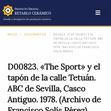
INICIO
DOCUMENTOS
D00823. «THE SPORT» Y EL
TAPÓN DE LA CALLE TETUÁN. ABC
DE SEVILLA, CASCO ANTIGUO.
1978. (ARCHIVO DE FRANCISCO
SOLÍS PÉREZ)
D00823. «The Sport» y el
tapón de la calle Tetuán.
ABC de Sevilla, Casco
Antiguo. 1978. (Archivo de
Francisco Solís Pérez)