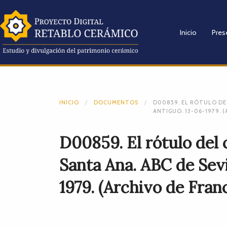
Inicio
Pres
INICIO
DOCUMENTOS
D00859. EL RÓTULO DEL
ANTIGUO. 13-06-1979. 
D00859. El rótulo del 
Santa Ana. ABC de Sevi
1979. (Archivo de Franc