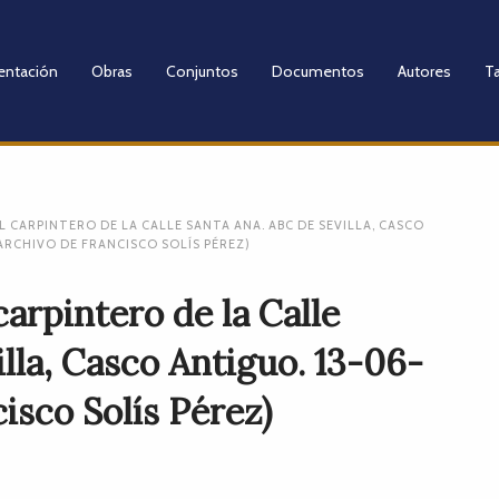
entación
Obras
Conjuntos
Documentos
Autores
Ta
 CARPINTERO DE LA CALLE SANTA ANA. ABC DE SEVILLA, CASCO
(ARCHIVO DE FRANCISCO SOLÍS PÉREZ)
carpintero de la Calle
lla, Casco Antiguo. 13-06-
isco Solís Pérez)