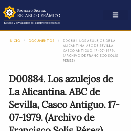
INICIO
DOCUMENTOS
D00884. LOS AZULEJOS DE LA
ALICANTINA. ABC DE SEVILLA,
CASCO ANTIGUO. 17-07-1979.
(ARCHIVO DE FRANCISCO SOLÍS
PÉREZ)
D00884. Los azulejos de
La Alicantina. ABC de
Sevilla, Casco Antiguo. 17-
07-1979. (Archivo de
Francisco Solís Pérez)