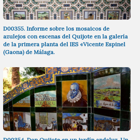
D00355. Informe sobre los mosaicos de
azulejos con escenas del Quijote en la galería
de la primera planta del IES «Vicente Espinel
(Gaona) de Málaga.
D00354. Don Quijote en un jardín andaluz. Un