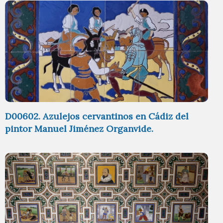
D00602. Azulejos cervantinos en Cádiz del
pintor Manuel Jiménez Organvide.