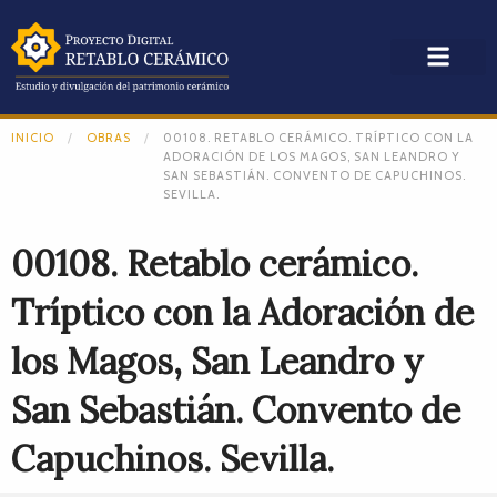
INICIO
OBRAS
00108. RETABLO CERÁMICO. TRÍPTICO CON LA
ADORACIÓN DE LOS MAGOS, SAN LEANDRO Y
SAN SEBASTIÁN. CONVENTO DE CAPUCHINOS.
SEVILLA.
00108. Retablo cerámico.
Tríptico con la Adoración de
los Magos, San Leandro y
San Sebastián. Convento de
Capuchinos. Sevilla.