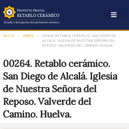
INICIO
OBRAS
00264. RETABLO CERÁMICO. SAN DIEGO DE
ALCALÁ. IGLESIA DE NUESTRA SEÑORA DEL
REPOSO. VALVERDE DEL CAMINO. HUELVA.
00264. Retablo cerámico.
San Diego de Alcalá. Iglesia
de Nuestra Señora del
Reposo. Valverde del
Camino. Huelva.