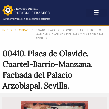
INICIO
OBRAS
00410. PLACA DE OLAVIDE. CUARTEL-BARRIO-
MANZANA. FACHADA DEL PALACIO ARZOBISPAL.
SEVILLA.
00410. Placa de Olavide.
Cuartel-Barrio-Manzana.
Fachada del Palacio
Arzobispal. Sevilla.