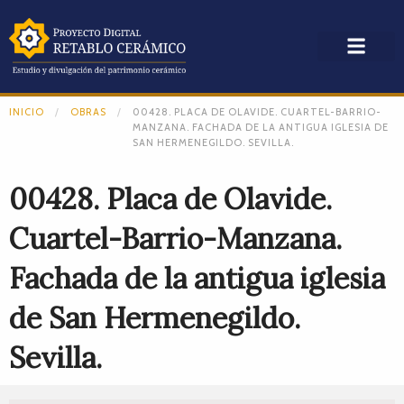
INICIO
OBRAS
00428. PLACA DE OLAVIDE. CUARTEL-BARRIO-
MANZANA. FACHADA DE LA ANTIGUA IGLESIA DE
SAN HERMENEGILDO. SEVILLA.
00428. Placa de Olavide.
Cuartel-Barrio-Manzana.
Fachada de la antigua iglesia
de San Hermenegildo.
Sevilla.