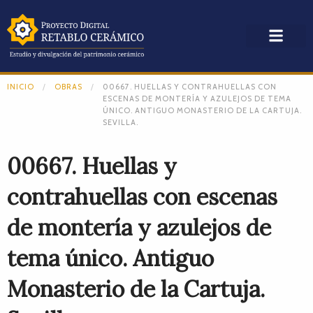
INICIO
OBRAS
00667. HUELLAS Y CONTRAHUELLAS CON
ESCENAS DE MONTERÍA Y AZULEJOS DE TEMA
ÚNICO. ANTIGUO MONASTERIO DE LA CARTUJA.
SEVILLA.
00667. Huellas y
contrahuellas con escenas
de montería y azulejos de
tema único. Antiguo
Monasterio de la Cartuja.