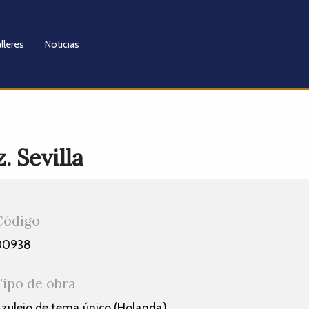
lleres
Noticias
 Sevilla
Código
00938
Tipo de obra
zulejo de tema único (Holanda)