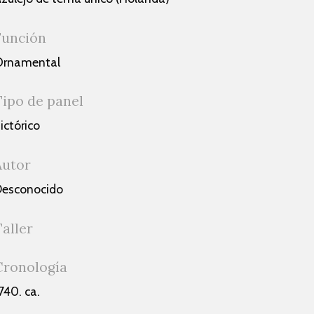
Función
Ornamental
Tipo de panel
ictórico
Autor
esconocido
Taller
Cronología
740. ca.