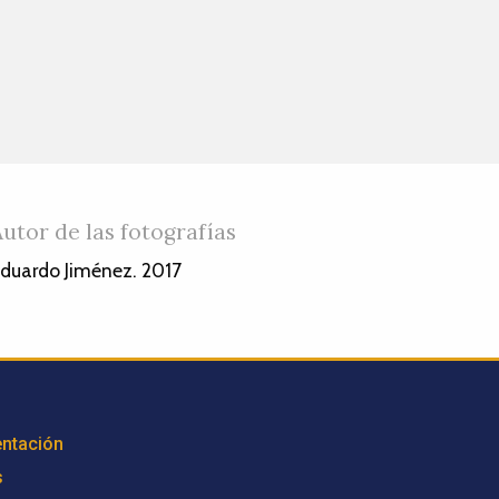
Autor de las fotografías
duardo Jiménez. 2017
ntación
s