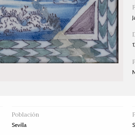
J
1
Población
Sevilla
S