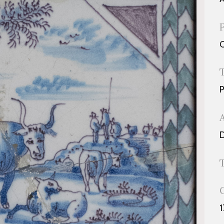
P
D
1