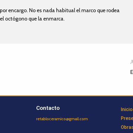
 por encargo. No es nada habitual el marco que rodea
 del octógono que la enmarca.
E
Contacto
Inicio
Prese
retabloceramico@gmail.com
Obra