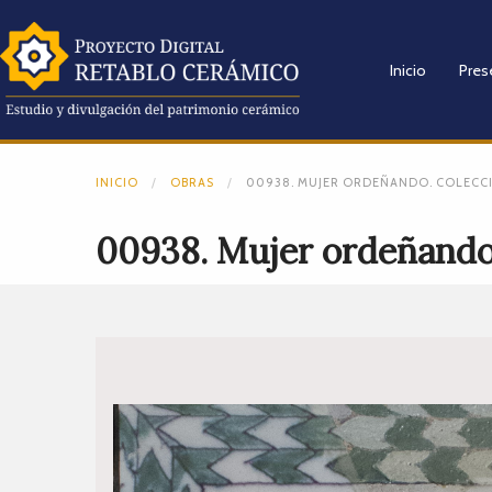
Inicio
Pres
INICIO
OBRAS
00938. MUJER ORDEÑANDO. COLECCI
00938. Mujer ordeñando.