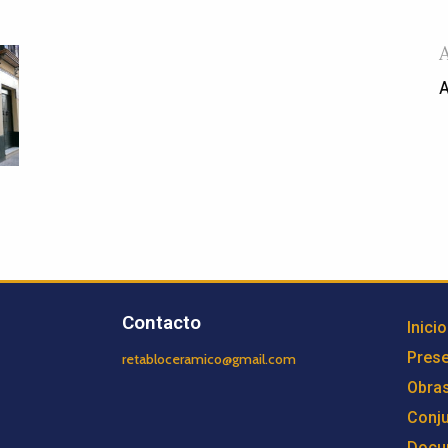
A
Contacto
Inicio
Prese
retabloceramico@gmail.com
Obra
Conj
Docu