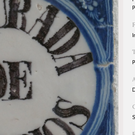
P
I
P
D
S