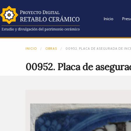
Inicio
Pres
INICIO
OBRAS
00952. PLACA DE ASEGURADA DE INCE
00952. Placa de asegurad