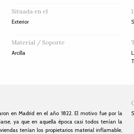
Situada en el
Exterior
S
Material / Soporte
Arcilla
L
T
on en Madrid en el año 1822. El motivo fue por la
S
diarse, ya que en aquella época casi todos tenían la
iviendas tenían los propietarios material inflamable,