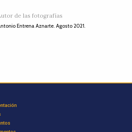
Autor de las fotografías
ntonio Entrena Aznarte. Agosto 2021.
ntación
s
untos
mentos