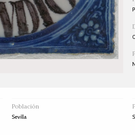
P
0
Población
Sevilla
S