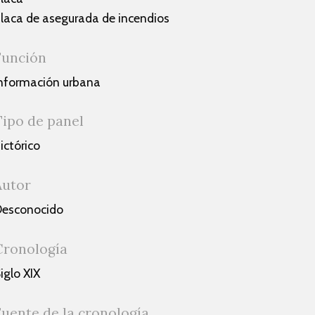
laca de asegurada de incendios
Función
nformación urbana
Tipo de panel
ictórico
Autor
esconocido
Cronología
iglo XIX
Fuente de la cronología