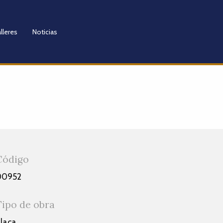
lleres
Noticias
Código
00952
Tipo de obra
laca