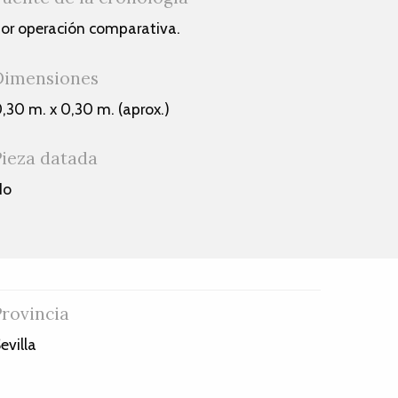
or operación comparativa.
Dimensiones
,30 m. x 0,30 m. (aprox.)
Pieza datada
No
Provincia
evilla