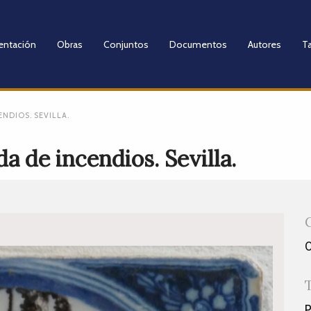
entación
Obras
Conjuntos
Documentos
Autores
Ta
NDIOS. SEVILLA.
a de incendios. Sevilla.
P