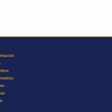
ntación
s
untos
mentos
res
ias
ar