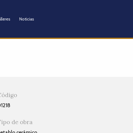
lleres
Noticias
Código
1218
Tipo de obra
etablo cerámico