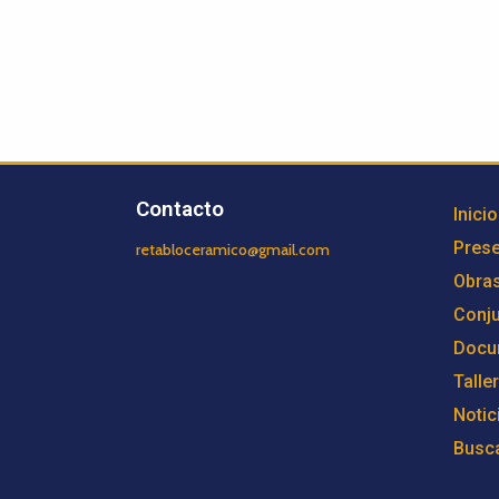
Contacto
Inicio
Prese
retabloceramico@gmail.com
Obra
Conj
Docu
Talle
Notic
Busc