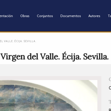
entación
Obras
Conjuntos
Documentos
Autores
Ta
 VALLE. ÉCIJA. SEVILLA.
irgen del Valle. Écija. Sevilla.
0
R