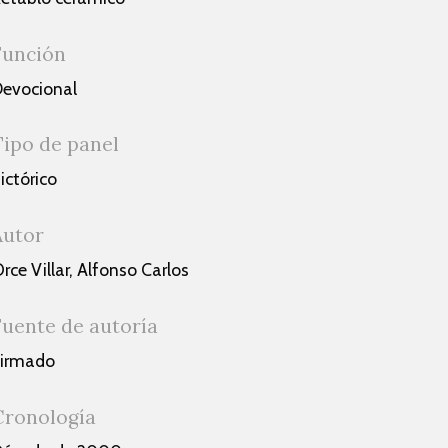
Función
evocional
Tipo de panel
ictórico
Autor
rce Villar, Alfonso Carlos
Fuente de autoría
Firmado
Cronología