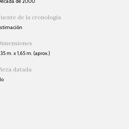
Década de 2000
Fuente de la cronología
stimación
Dimensiones
,35 m. x 1,65 m. (aprox.)
Pieza datada
No