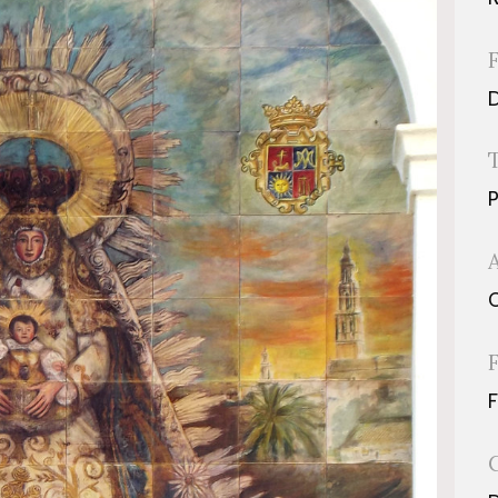
D
P
O