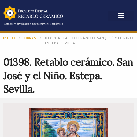
INICIO
OBRAS
01398. RETABLO CERÁMICO. SAN JOSÉ Y EL NIÑO.
ESTEPA. SEVILLA.
01398. Retablo cerámico. San
José y el Niño. Estepa.
Sevilla.