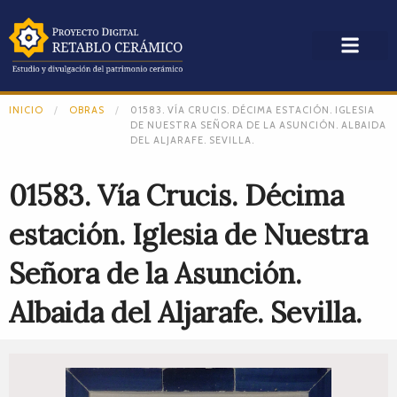
INICIO
OBRAS
01583. VÍA CRUCIS. DÉCIMA ESTACIÓN. IGLESIA
DE NUESTRA SEÑORA DE LA ASUNCIÓN. ALBAIDA
DEL ALJARAFE. SEVILLA.
01583. Vía Crucis. Décima
estación. Iglesia de Nuestra
Señora de la Asunción.
Albaida del Aljarafe. Sevilla.