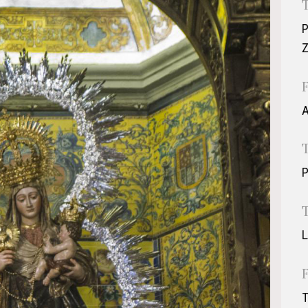
P
A
P
L
T