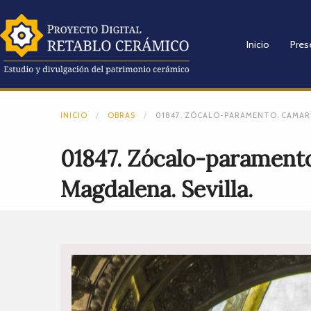
Inicio
Pres
INICIO
OBRAS
01847. ZÓCALO-PARAMENTO. CAMARÍN
01847. Zócalo-paramento.
Magdalena. Sevilla.