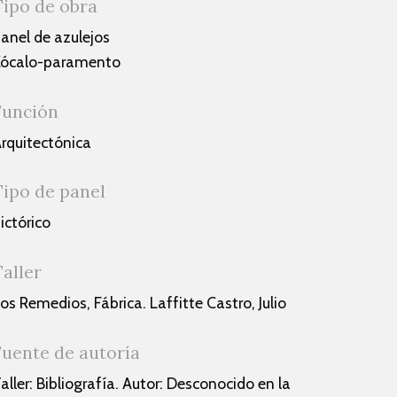
Tipo de obra
anel de azulejos
Zócalo-paramento
Función
rquitectónica
Tipo de panel
ictórico
Taller
os Remedios, Fábrica. Laffitte Castro, Julio
Fuente de autoría
aller: Bibliografía. Autor: Desconocido en la