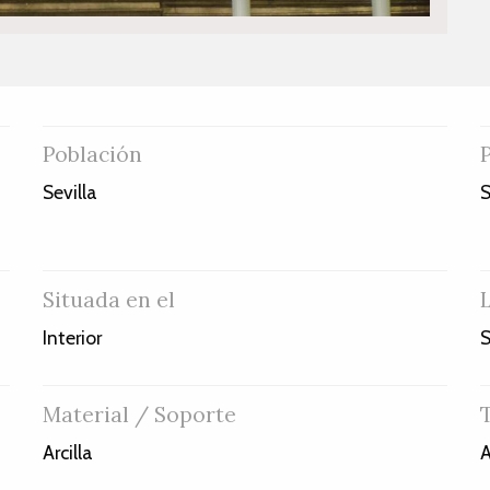
Población
a
Sevilla
S
Situada en el
Interior
S
Material / Soporte
Arcilla
A