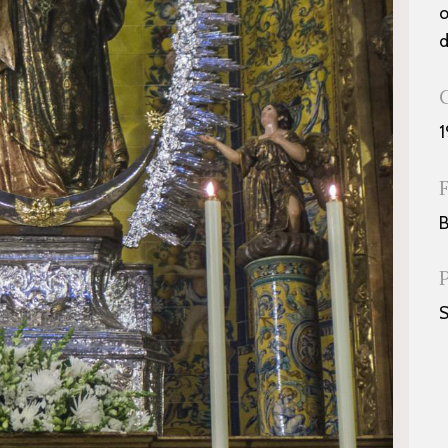
o
d
1
B
S