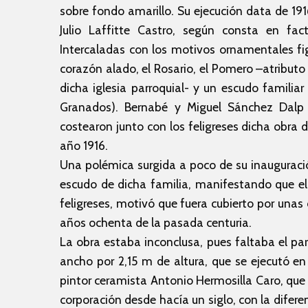
sobre fondo amarillo. Su ejecución data de 19
Julio Laffitte Castro, según consta en fa
Intercaladas con los motivos ornamentales fig
corazón alado, el Rosario, el Pomero –atribut
dicha iglesia parroquial- y un escudo famil
Granados). Bernabé y Miguel Sánchez Dalp
costearon junto con los feligreses dicha obra d
año 1916.
Una polémica surgida a poco de su inauguració
escudo de dicha familia, manifestando que e
feligreses, motivó que fuera cubierto por unas
años ochenta de la pasada centuria.
La obra estaba inconclusa, pues faltaba el pa
ancho por 2,15 m de altura, que se ejecutó en
pintor ceramista Antonio Hermosilla Caro, que 
corporación desde hacía un siglo, con la difer