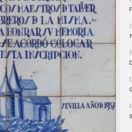
1
D
0
S