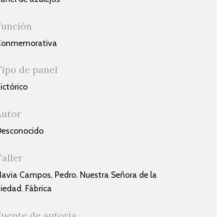
Función
Conmemorativa
Tipo de panel
ictórico
Autor
esconocido
Taller
avia Campos, Pedro. Nuestra Señora de la
iedad. Fábrica
Fuente de autoría