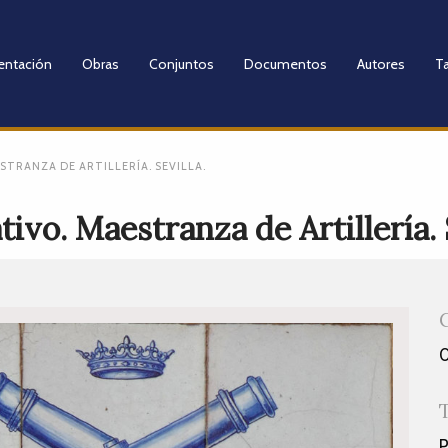
entación
Obras
Conjuntos
Documentos
Autores
Ta
TRANZA DE ARTILLERÍA. SEVILLA.
vo. Maestranza de Artillería. S
P