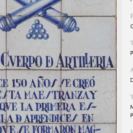
P
D
N
P