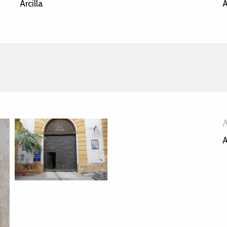
Arcilla
A
A