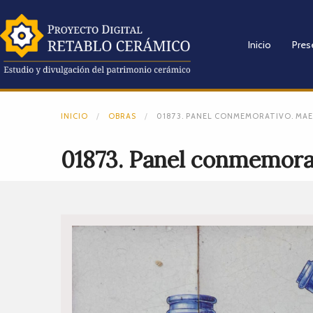
Inicio
Pres
INICIO
OBRAS
01873. PANEL CONMEMORATIVO. MAES
01873. Panel conmemorati