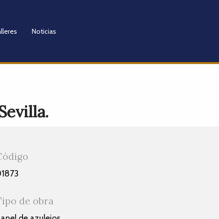
lleres
Noticias
evilla.
Código
01873
Tipo de obra
anel de azulejos