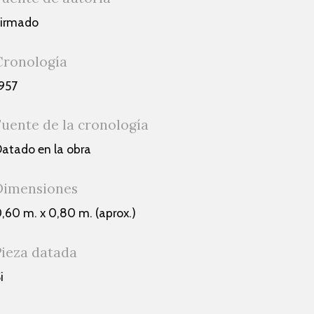
Firmado
Cronología
957
Fuente de la cronología
atado en la obra
Dimensiones
,60 m. x 0,80 m. (aprox.)
Pieza datada
i