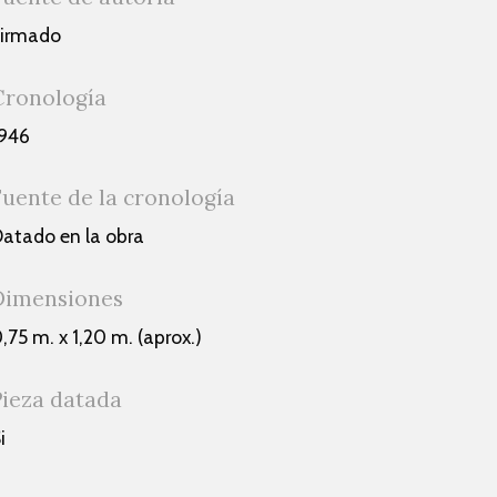
Firmado
Cronología
946
Fuente de la cronología
atado en la obra
Dimensiones
,75 m. x 1,20 m. (aprox.)
Pieza datada
i