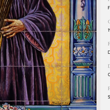
1
D
0
S