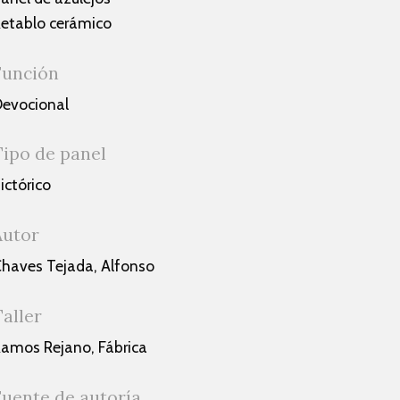
etablo cerámico
Función
evocional
Tipo de panel
ictórico
Autor
haves Tejada, Alfonso
Taller
amos Rejano, Fábrica
Fuente de autoría