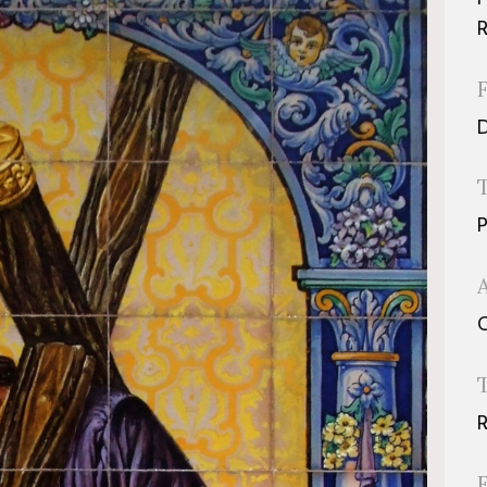
R
D
P
C
R