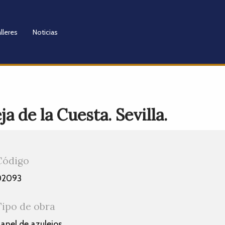
lleres
Noticias
a de la Cuesta. Sevilla.
Código
02093
Tipo de obra
anel de azulejos