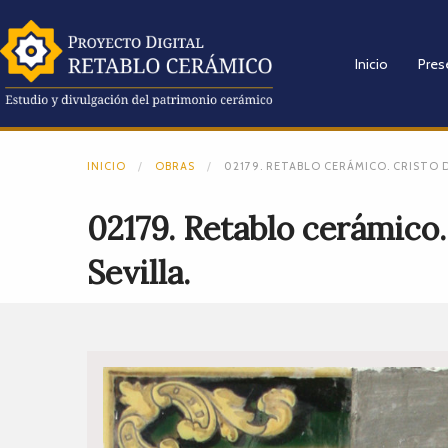
Inicio
Pres
INICIO
OBRAS
02179. RETABLO CERÁMICO. CRISTO D
02179. Retablo cerámico. 
Sevilla.