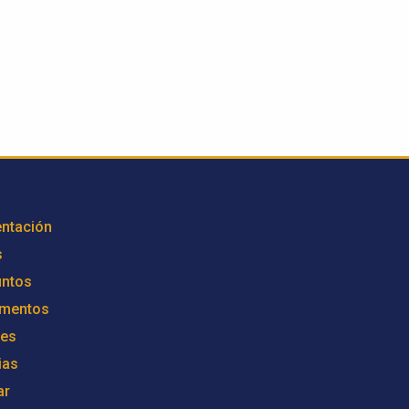
ntación
s
untos
mentos
res
ias
ar