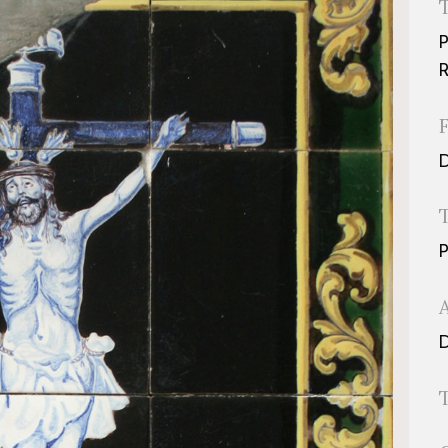
P
R
D
P
D