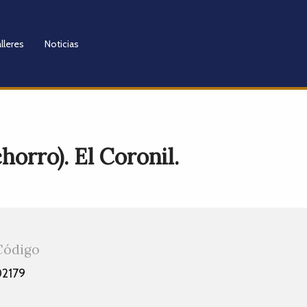
lleres
Noticias
horro). El Coronil.
Código
02179