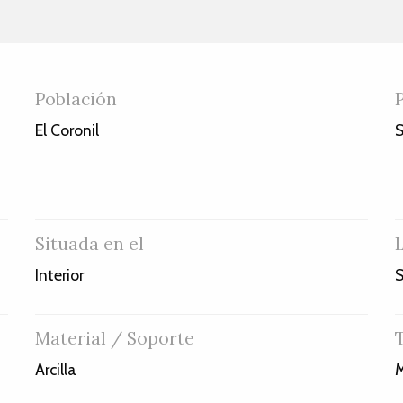
Población
El Coronil
S
Situada en el
Interior
S
Material / Soporte
Arcilla
M