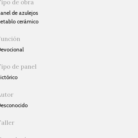
Tipo de obra
anel de azulejos
etablo cerámico
Función
evocional
Tipo de panel
ictórico
Autor
esconocido
Taller