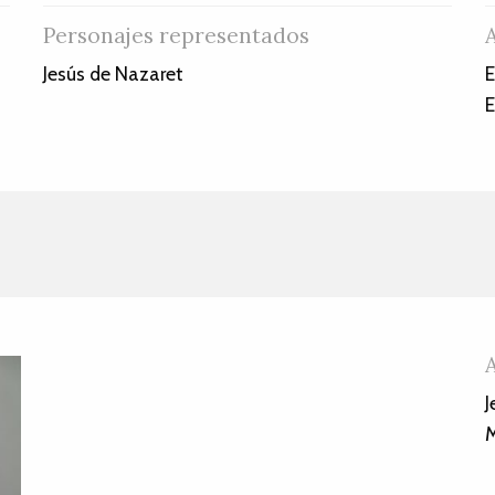
Personajes representados
Jesús de Nazaret
E
E
J
M