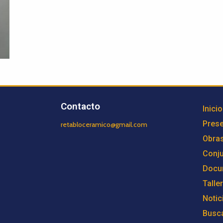
Contacto
Inicio
Prese
retabloceramico@gmail.com
Obra
Conj
Docu
Talle
Notic
Busc