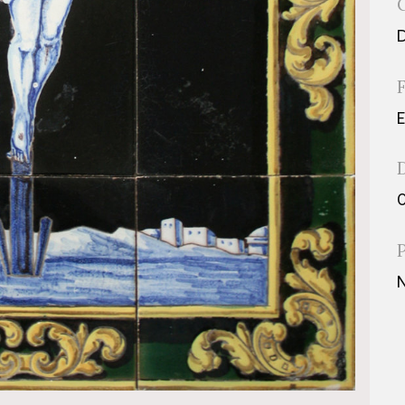
D
E
0