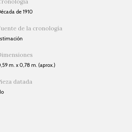
Cronología
écada de 1910
Fuente de la cronología
stimación
Dimensiones
,59 m. x 0,78 m. (aprox.)
Pieza datada
No