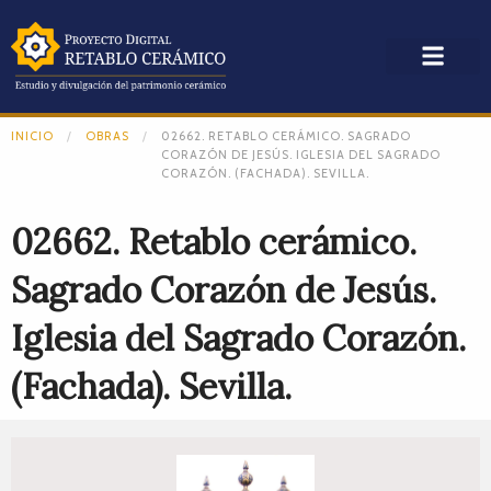
INICIO
OBRAS
02662. RETABLO CERÁMICO. SAGRADO
CORAZÓN DE JESÚS. IGLESIA DEL SAGRADO
CORAZÓN. (FACHADA). SEVILLA.
02662. Retablo cerámico.
Sagrado Corazón de Jesús.
Iglesia del Sagrado Corazón.
(Fachada). Sevilla.