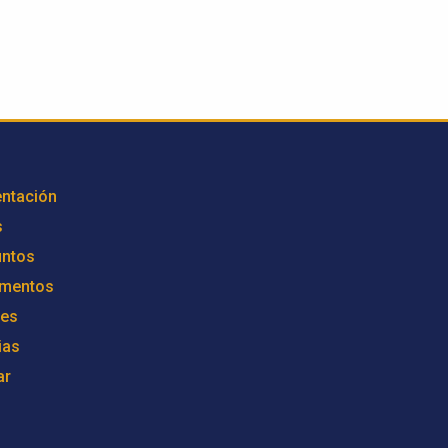
ntación
s
untos
mentos
res
ias
ar