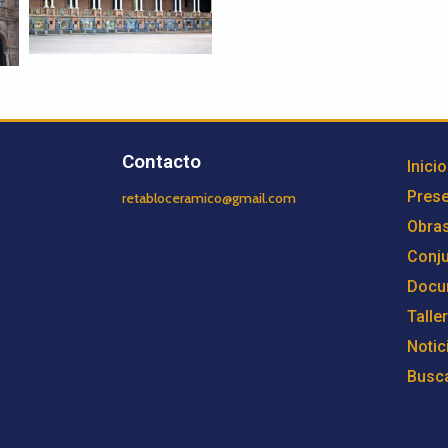
Contacto
Inicio
Prese
retabloceramico@gmail.com
Obra
Conj
Docu
Talle
Notic
Busc