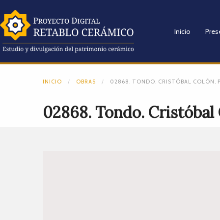
Inicio
Pres
INICIO
OBRAS
02868. TONDO. CRISTÓBAL COLÓN. P
02868. Tondo. Cristóbal 