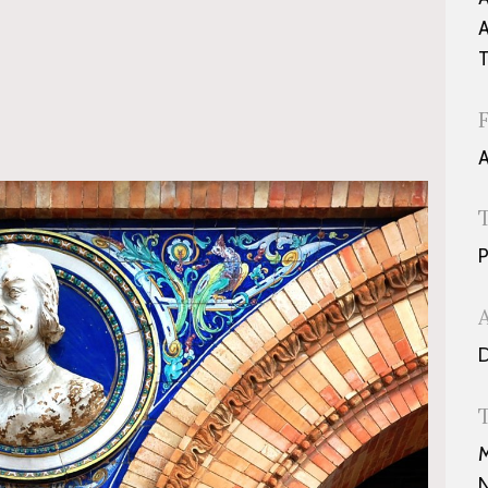
A
A
P
D
M
N