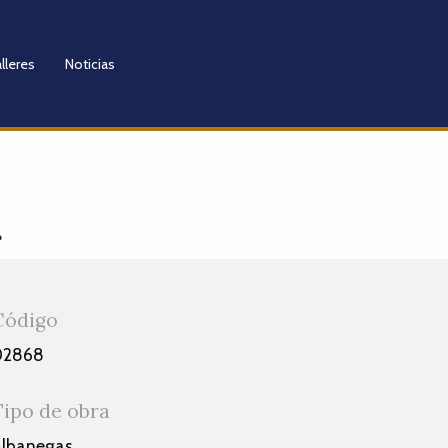
lleres
Noticias
.
Código
02868
Tipo de obra
Albanegas