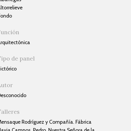
ltorrelieve
Tondo
Función
rquitectónica
Tipo de panel
ictórico
Autor
esconocido
Talleres
ensaque Rodríguez y Compañía. Fábrica
avia Campos, Pedro. Nuestra Señora de la