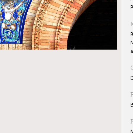
P
B
N
a
D
B