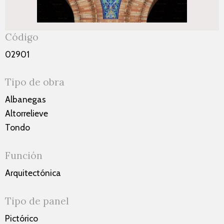
Código
02901
Tipo de obra
Albanegas
Altorrelieve
Tondo
Función
Arquitectónica
Tipo de panel
Pictórico