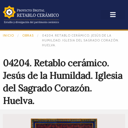
INICIO
OBRAS
04204. RETABLO CERÁMICO. JESÚS DE LA
HUMILDAD. IGLESIA DEL SAGRADO CORAZÓN.
HUELVA.
04204. Retablo cerámico.
Jesús de la Humildad. Iglesia
del Sagrado Corazón.
Huelva.