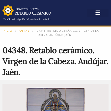
INICIO
OBRAS
04348. RETABLO CERÁMICO. VIRGEN DE LA
CABEZA. ANDÚJAR. JAÉN.
04348. Retablo cerámico.
Virgen de la Cabeza. Andújar.
Jaén.