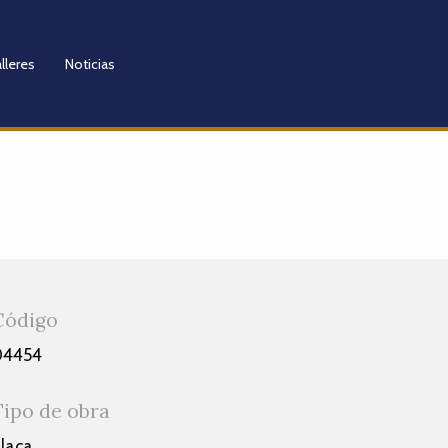
lleres
Noticias
Código
04454
Tipo de obra
laca