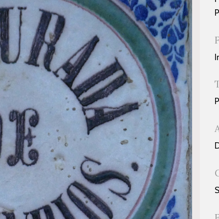
P
I
P
D
S