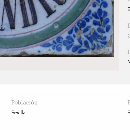
E
0
Población
Sevilla
S