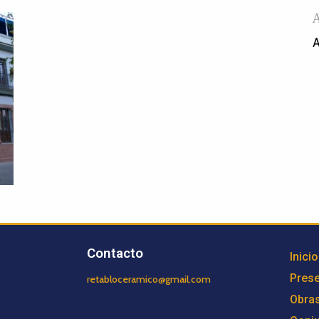
A
Contacto
Inicio
Prese
retabloceramico@gmail.com
Obra