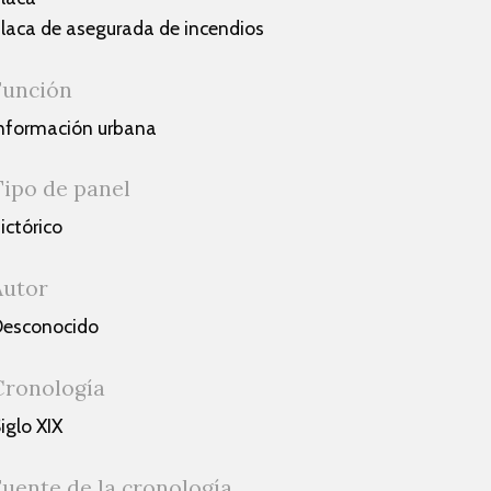
laca de asegurada de incendios
Función
nformación urbana
Tipo de panel
ictórico
Autor
esconocido
Cronología
iglo XIX
Fuente de la cronología