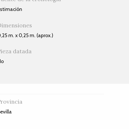
stimación
Dimensiones
,25 m. x 0,25 m. (aprox.)
Pieza datada
No
Provincia
evilla