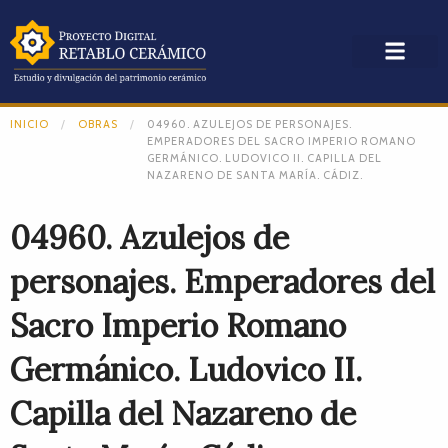
INICIO
OBRAS
04960. AZULEJOS DE PERSONAJES.
EMPERADORES DEL SACRO IMPERIO ROMANO
GERMÁNICO. LUDOVICO II. CAPILLA DEL
NAZARENO DE SANTA MARÍA. CÁDIZ.
04960. Azulejos de
personajes. Emperadores del
Sacro Imperio Romano
Germánico. Ludovico II.
Capilla del Nazareno de