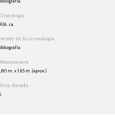
ibliografía
Cronología
926. ca.
Fuente de la cronología
ibliografía
Dimensiones
,80 m. x 1,65 m. (aprox.)
Pieza datada
i