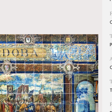
P
O
T