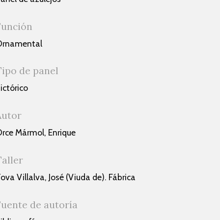
Función
Ornamental
Tipo de panel
ictórico
Autor
rce Mármol, Enrique
Taller
ova Villalva, José (Viuda de). Fábrica
Fuente de autoría