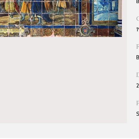
B
1
B
2
S