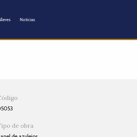
lleres
Noticias
Código
05053
Tipo de obra
anel de azulejos