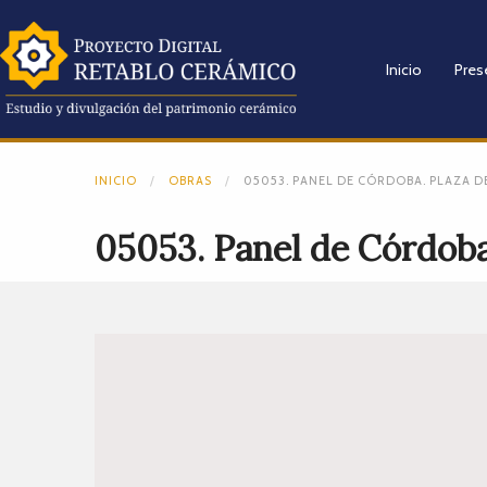
Inicio
Pres
INICIO
OBRAS
05053. PANEL DE CÓRDOBA. PLAZA DE
05053. Panel de Córdoba.