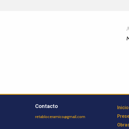
M
Contacto
Inicio
Prese
retabloceramico@gmail.com
Obra