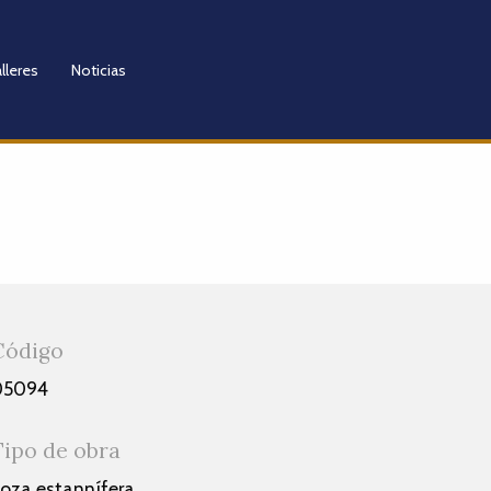
lleres
Noticias
Código
05094
Tipo de obra
oza estannífera