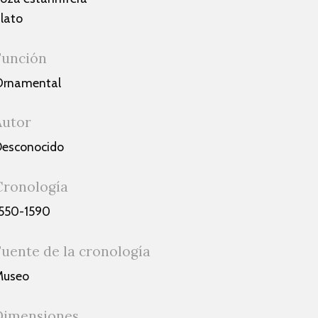
lato
Función
Ornamental
Autor
esconocido
Cronología
550-1590
Fuente de la cronología
Museo
Dimensiones