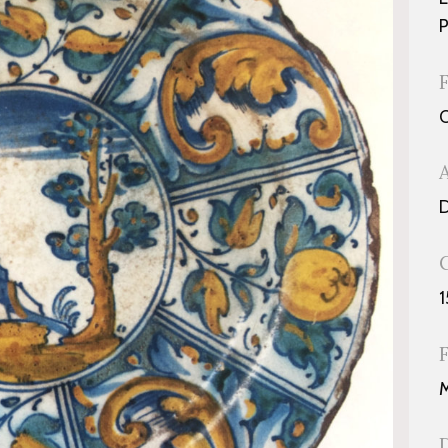
P
D
1