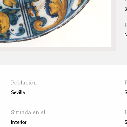
3
Población
Sevilla
S
Situada en el
Interior
S