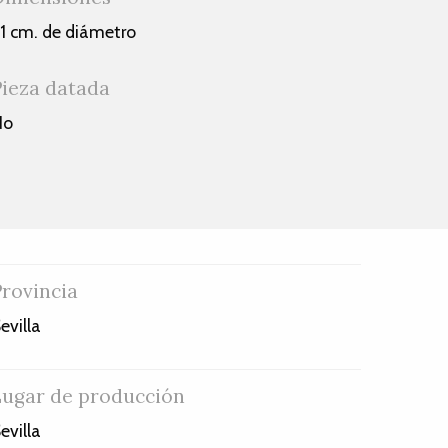
1 cm. de diámetro
Pieza datada
No
Provincia
evilla
Lugar de producción
evilla