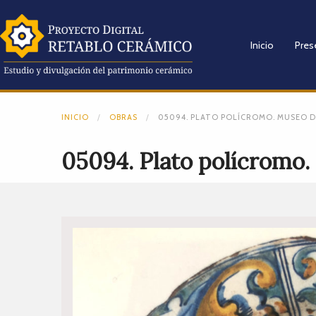
Inicio
Pres
INICIO
OBRAS
05094. PLATO POLÍCROMO. MUSEO DE
05094. Plato polícromo. 