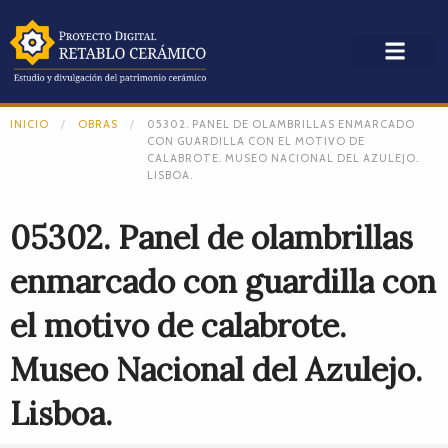
INICIO
OBRAS
05302. PANEL DE OLAMBRILLAS ENMARCADO
CON GUARDILLA CON EL MOTIVO DE
CALABROTE. MUSEO NACIONAL DEL AZULEJO.
LISBOA.
05302. Panel de olambrillas
enmarcado con guardilla con
el motivo de calabrote.
Museo Nacional del Azulejo.
Lisboa.