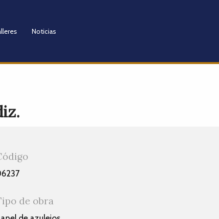
lleres
Noticias
iz.
Código
06237
Tipo de obra
anel de azulejos