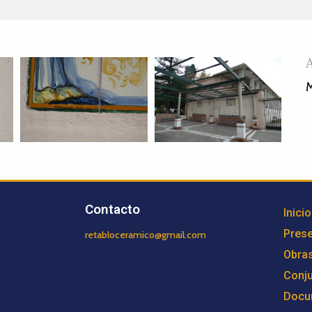
M
Contacto
Inicio
Prese
retabloceramico@gmail.com
Obra
Conj
Docu