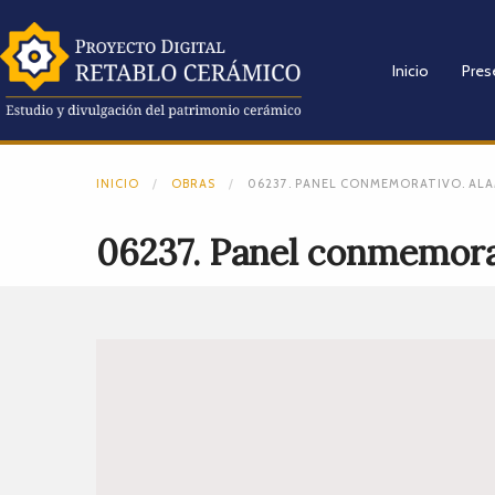
Inicio
Pres
INICIO
OBRAS
06237. PANEL CONMEMORATIVO. ALA
06237. Panel conmemora