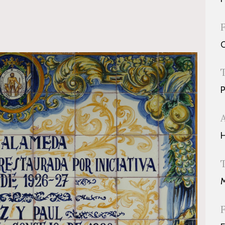
P
H
M