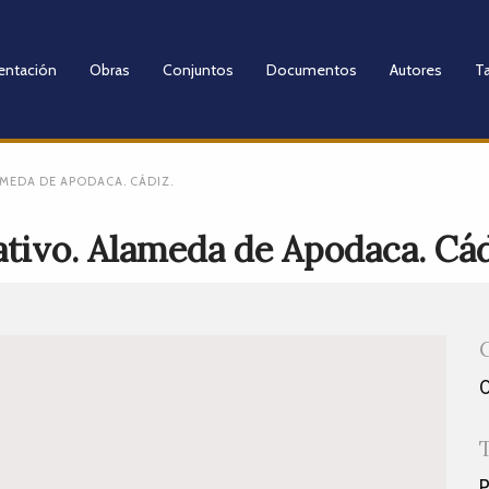
entación
Obras
Conjuntos
Documentos
Autores
Ta
MEDA DE APODACA. CÁDIZ.
tivo. Alameda de Apodaca. Cád
P