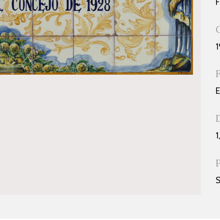
1
E
1
S