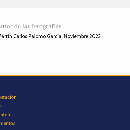
Autor de las fotografías
artín Carlos Palomo García. Noviembre 2023
ntación
s
untos
mentos