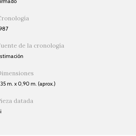
Firmado
Cronología
987
Fuente de la cronología
stimación
Dimensiones
,35 m. x 0,90 m. (aprox.)
Pieza datada
i