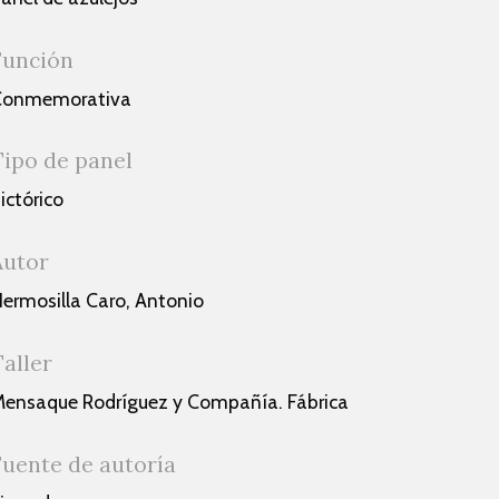
Función
Conmemorativa
Tipo de panel
ictórico
Autor
ermosilla Caro, Antonio
Taller
ensaque Rodríguez y Compañía. Fábrica
Fuente de autoría