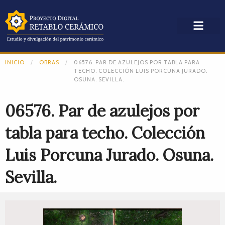
INICIO
OBRAS
06576. PAR DE AZULEJOS POR TABLA PARA
TECHO. COLECCIÓN LUIS PORCUNA JURADO.
OSUNA. SEVILLA.
06576. Par de azulejos por
tabla para techo. Colección
Luis Porcuna Jurado. Osuna.
Sevilla.