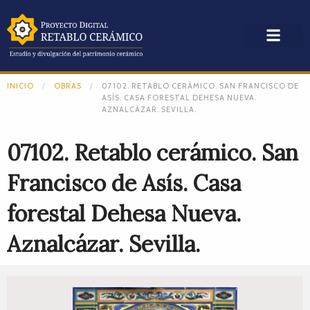
INICIO
OBRAS
07102. RETABLO CERÁMICO. SAN FRANCISCO DE
ASÍS. CASA FORESTAL DEHESA NUEVA.
AZNALCÁZAR. SEVILLA.
07102. Retablo cerámico. San
Francisco de Asís. Casa
forestal Dehesa Nueva.
Aznalcázar. Sevilla.