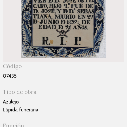
Código
07435
Tipo de obra
Azulejo
Lápida funeraria
Función