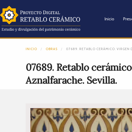
Inicio
Pres
INICIO
OBRAS
07689. RETABLO CERÁMICO. VIRGEN 
07689. Retablo cerámico
Aznalfarache. Sevilla.