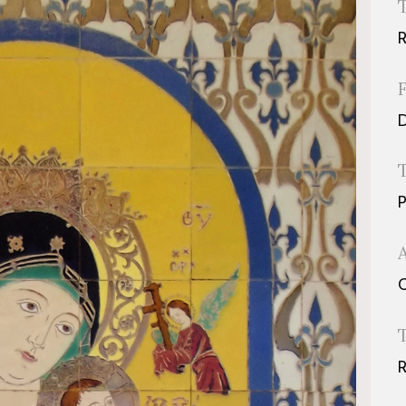
R
D
P
O
R