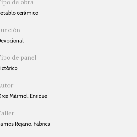
Tipo de obra
etablo cerámico
Función
evocional
Tipo de panel
ictórico
Autor
rce Mármol, Enrique
Taller
amos Rejano, Fábrica