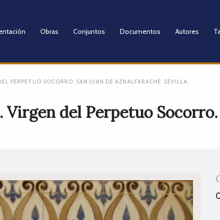
entación
Obras
Conjuntos
Documentos
Autores
Ta
DEL PERPETUO SOCORRO. SAN JUAN DE AZNALFARACHE. SEVILLA.
. Virgen del Perpetuo Socorro.