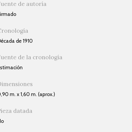
Fuente de autoría
Firmado
Cronología
écada de 1910
Fuente de la cronología
stimación
Dimensiones
,90 m. x 1,60 m. (aprox.)
Pieza datada
No