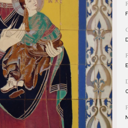
D
E
0