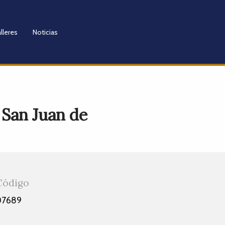
lleres
Noticias
 San Juan de
Código
07689