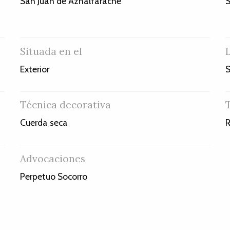
San Juan de Aznalfarache
S
Situada en el
Exterior
S
Técnica decorativa
Cuerda seca
R
Advocaciones
Perpetuo Socorro